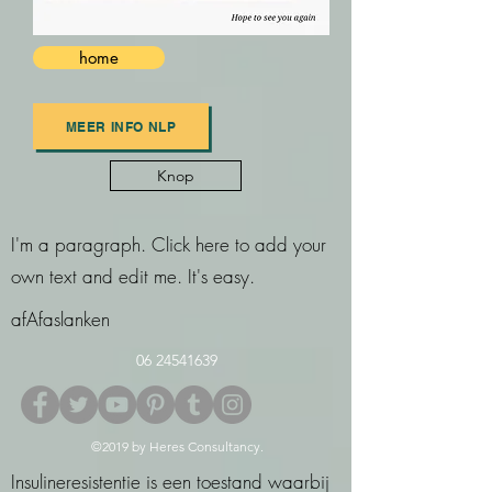
home
MEER INFO NLP
Knop
I'm a paragraph. Click here to add your
own text and edit me. It's easy.
afAfaslanken
06 24541639
©2019 by Heres Consultancy.
Insulineresistentie is een toestand waarbij