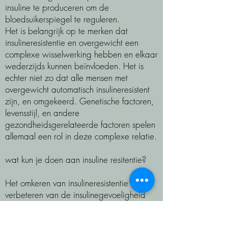
insuline te produceren om de
bloedsuikerspiegel te reguleren.
Het is belangrijk op te merken dat
insulineresistentie en overgewicht een
complexe wisselwerking hebben en elkaar
wederzijds kunnen beïnvloeden. Het is
echter niet zo dat alle mensen met
overgewicht automatisch insulineresistent
zijn, en omgekeerd. Genetische factoren,
levensstijl, en andere
gezondheidsgerelateerde factoren spelen
allemaal een rol in deze complexe relatie.
wat kun je doen aan insuline resitentie?
Het omkeren van insulineresistentie en het
verbeteren van de insulinegevoeligheid
kan worden bereikt door het aannemen
van gezonde levensstijlgewoonten. Hier