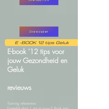
Dowloud MP4
Downloaden
E -BOOK 12 tips Geluk
E-book '12 tips voor
jouw Gezondheid en
Geluk
revieuws
Training referenties
Eigenlijk
door 1 zin in jouw E Book zag