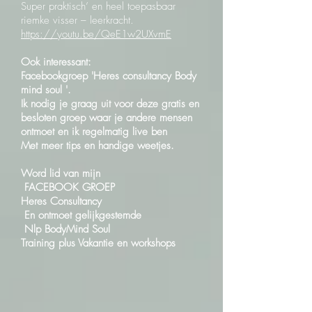
Super praktisch’ en heel toepasbaar
riemke visser – leerkracht.
https://youtu.be/QeE1w2UXvmE
Ook interessant:
Facebookgroep 'Heres consultancy Body
mind soul '.
Ik nodig je graag uit voor deze gratis en
besloten groep waar je andere mensen
ontmoet en ik regelmatig live ben
Met meer tips en handige weetjes.
Word lid van mijn
FACEBOOK GROEP
Heres Consultancy
En ontmoet gelijkgestemde
Nlp BodyMind Soul
Training plus Vakantie en workshops