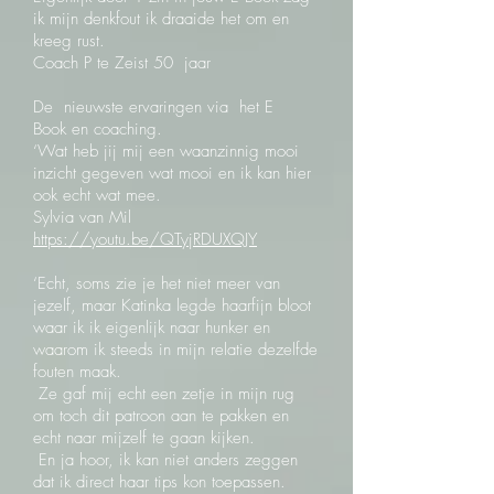
ik mijn denkfout ik draaide het om en
kreeg rust.
Coach P te Zeist 50 jaar
De nieuwste ervaringen via het E
Book en coaching.
‘Wat heb jij mij een waanzinnig mooi
inzicht gegeven wat mooi en ik kan hier
ook echt wat mee.
Sylvia van Mil
https://youtu.be/QTyjRDUXQJY
‘Echt, soms zie je het niet meer van
jezelf, maar Katinka legde haarfijn bloot
waar ik ik eigenlijk naar hunker en
waarom ik steeds in mijn relatie dezelfde
fouten maak.
Ze gaf mij echt een zetje in mijn rug
om toch dit patroon aan te pakken en
echt naar mijzelf te gaan kijken.
En ja hoor, ik kan niet anders zeggen
dat ik direct haar tips kon toepassen.