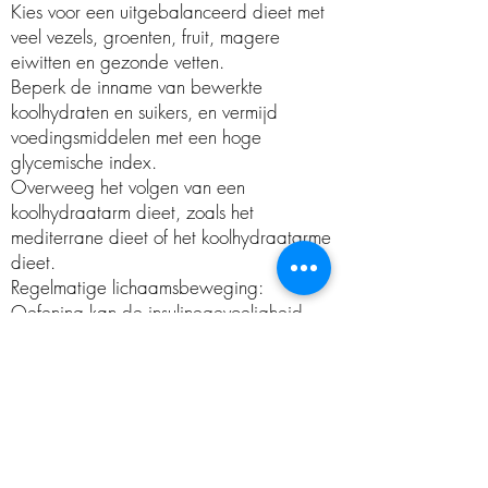
Kies voor een uitgebalanceerd dieet met
veel vezels, groenten, fruit, magere
eiwitten en gezonde vetten.
Beperk de inname van bewerkte
koolhydraten en suikers, en vermijd
voedingsmiddelen met een hoge
glycemische index.
Overweeg het volgen van een
koolhydraatarm dieet, zoals het
mediterrane dieet of het koolhydraatarme
dieet.
Regelmatige lichaamsbeweging:
Oefening kan de insulinegevoeligheid
verbeteren. Zowel aerobe oefeningen
(zoals wandelen, joggen, zwemmen) als
krachttraining kunnen gunstig zijn.
Streef naar minstens 150 minuten matige
intensiteit of 75 minuten intense
lichaamsbeweging per week.
Gewichtsbeheer: