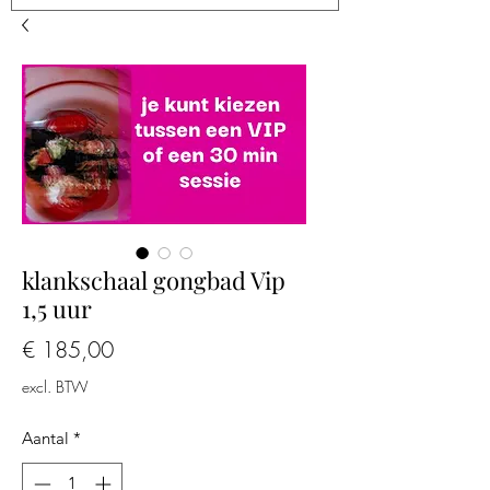
klankschaal gongbad Vip
1,5 uur
Prijs
€ 185,00
excl. BTW
Aantal
*