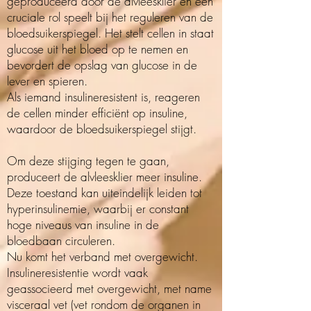
geproduceerd door de alvleesklier en een
cruciale rol speelt bij het reguleren van de
bloedsuikerspiegel. Het stelt cellen in staat
glucose uit het bloed op te nemen en
bevordert de opslag van glucose in de
lever en spieren.
Als iemand insulineresistent is, reageren
de cellen minder efficiënt op insuline,
waardoor de bloedsuikerspiegel stijgt.
Om deze stijging tegen te gaan,
produceert de alvleesklier meer insuline.
Deze toestand kan uiteindelijk leiden tot
hyperinsulinemie, waarbij er constant
hoge niveaus van insuline in de
bloedbaan circuleren.
Nu komt het verband met overgewicht.
Insulineresistentie wordt vaak
geassocieerd met overgewicht, met name
visceraal vet (vet rondom de organen in