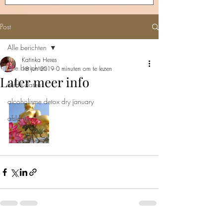
Post
Alle berichten
Katinka Heres
Alle berichten
18 jun 2019
0 minuten om te lezen
Later meer info
liefde daten
alcoholisme detox dry january
afslanken