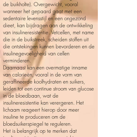
de buikholte). Overgewicht, vooral
wanneer het gepaard gaat met een
sedentaire levensstijl en een ongezond
dieet, kan bijdragen aan de ontwikkeling
van insulineresistentie. Vetcellen, met name
die in de buikstreek, scheiden stoffen uit
die ontstekingen kunnen bevorderen en de
insulinegevoeligheid van cellen
verminderen.
Daarnaast kan een overmatige inname
van calorieën, vooral in de vorm van
geraffineerde koolhydraten en suikers,
leiden tot een continue stroom van glucose
in de bloedbaan, wat de
insulineresistentie kan verergeren. Het
lichaam reageert hierop door meer
insuline te produceren om de
bloedsuikerspiegel te reguleren.
Het is belangrijk op te merken dat