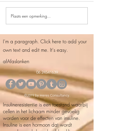
Plaats een opmerking...
Uit de bijstand weer aan
het werk
I'm a paragraph. Click here to add your
own text and edit me. It's easy.
afAfaslanken
06 24541639
©2019 by Heres Consultancy.
Insulineresistentie is een toestand waarbij
cellen in het lichaam minder gevoelig
worden voor de effecten van insuline.
Insuline is een hormoon dat wordt