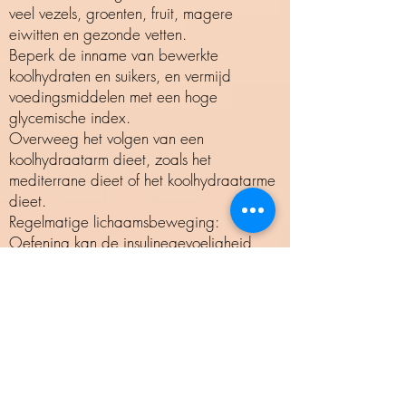
veel vezels, groenten, fruit, magere
eiwitten en gezonde vetten.
Beperk de inname van bewerkte
koolhydraten en suikers, en vermijd
voedingsmiddelen met een hoge
glycemische index.
Overweeg het volgen van een
koolhydraatarm dieet, zoals het
mediterrane dieet of het koolhydraatarme
dieet.
Regelmatige lichaamsbeweging:
Oefening kan de insulinegevoeligheid
verbeteren. Zowel aerobe oefeningen
(zoals wandelen, joggen, zwemmen) als
krachttraining kunnen gunstig zijn.
Streef naar minstens 150 minuten matige
intensiteit of 75 minuten intense
lichaamsbeweging per week.
Gewichtsbeheer: