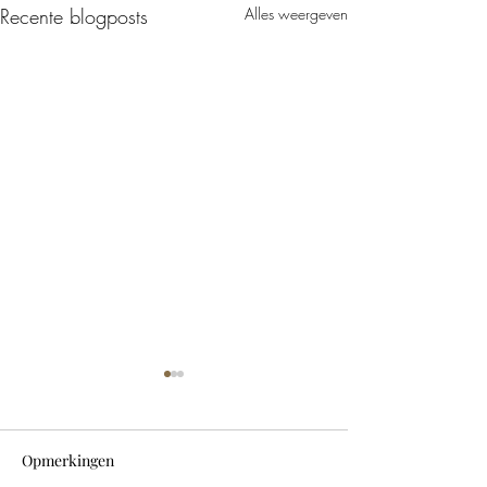
Recente blogposts
Alles weergeven
Opmerkingen
Dry january